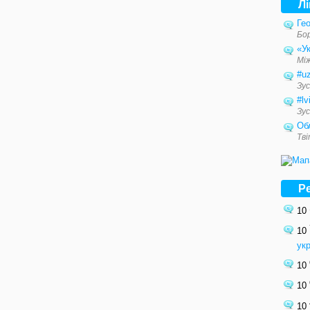
Л
Гео
Бо
«Ук
Мі
#u
Зус
#lv
Зус
Об
Тв
Р
10
10
ук
10
10
10