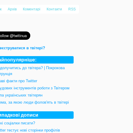
к
Архів
Коментарі
Контакти
RSS
еєструватися в твітері?
айпопулярніше:
 долучитись до твітера? | Покрокова
трукція
аві факти про Twitter
удових інструментів роботи з Твітером
па українських твітерян
ема, за якою люди фолов'ять в твітері
ипадкові дописи
кі соціалки писати?
tter тестує нові сторінки профілів