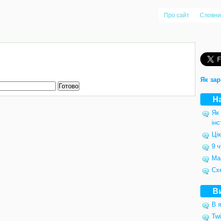
Про сайт
Словни
Як зар
Н
Як
інс
Цік
9 ч
Ма
Сх
В
В я
Twi