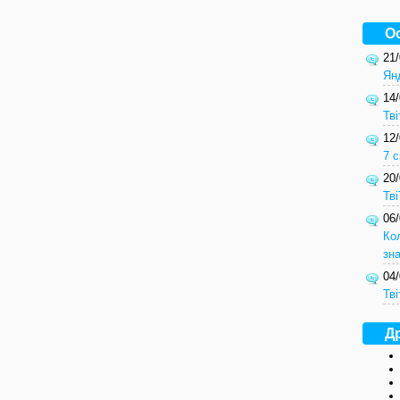
О
21
Ян
14
Тві
12
7 с
20
Тв
06
Ко
зн
04
Тві
Др