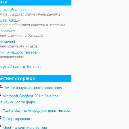
інки
локаційна вівця
ртовий журнал твітер-мандрівників
рТвіт-2011»
жнародний твітер-баркемп в Запоріжжі
zhtwevent
тріч твітерян в Ужгороді
ivtwevent
тріч твітерян у Львові
личчя нашого твітера
ітерфотоблог
ейтинг сторінок
11
Twitter запустив центр перекладу
7
Microsoft Blogfest 2011: Звіт про
раїнську блогосферу
6
#twitterday - міжнародний день твітера
6
Твітер-таракани
4
Klout - аналітика в твітері