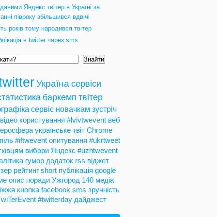
даними Яндекс твітер в Україні за
анні півроку збільшився вдвічі
ть років тому народився твітер
лікація в twitter через sms
Знайти
twitter
Україна
сервіси
статистика
баркемп
твітер
графіка
сервіс
новачкам
зустріч
відео
користування
#lvivtwevent
веб
теросфера
українське
твіт
Chrome
піль
#iftwevent
опитування
#ukrtweet
тківцям
вибори
Яндекс
#uzhtwevent
алітика
гумор
додаток
rss
віджет
зер
рейтинг
short
публікація
google
ме
опис
поради
Ужгород
140
медіа
іжжя
кнопка
facebook
sms
зручність
TwiTerEvent
#twitterday
дайджест