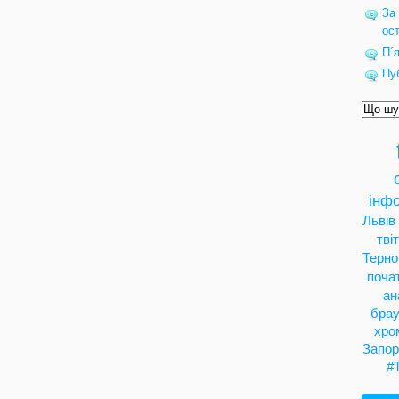
За 
ост
П´я
Пуб
інфо
Львів
тві
Терно
поча
ан
брау
хро
Запор
#