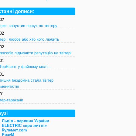
станні дописи:
/02
декс запустив пошук по твітеру
/02
тер і любов або хто кого любить
/02
пособів підмочити репутацію на твітері
/01
іТерЕвент у файному місті…
/01
лишня бездомна стала твітер
аменитістю
/01
тер-таракани
узі
Львів - перлина України
ELECTRIC «про життя»
Кулемет.com
Розу
М