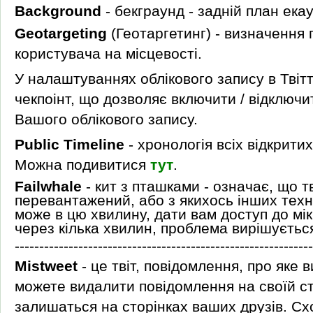
Background
- бекграунд - задній план екау
Geotargeting
(Геотаргетинг) - визначення
користувача на місцевості.
У налаштуваннях облікового запису в Твітт
чекпоінт, що дозволяє включити / відключи
Вашого облікового запису.
Public Timeline
- хронологія всіх відкрити
Можна подивитися
тут
.
Failwhale
-
кит з пташками - означає, що т
перевантажений, або з якихось інших техн
може в цю хвилину, дати вам доступ до мі
через кілька хвилин, проблема вирішуєтьс
-------------------------------------------------------------
Mistweet
- це твіт, повідомлення, про яке 
можете видалити повідомлення на своїй ст
залишаться на сторінках ваших друзів. Схо