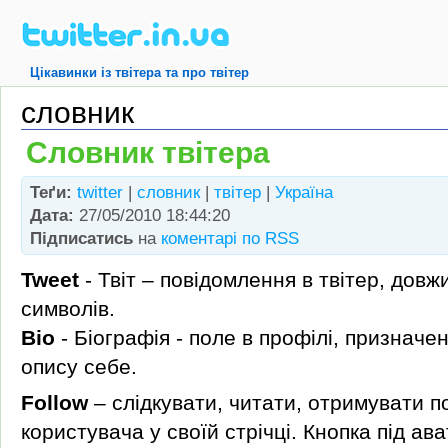
Цікавинки із твітера та про твітер
словник
Словник твітера
Теґи:
twitter
|
словник
|
твітер
|
Україна
Дата:
27/05/2010 18:44:20
Підписатись
на
коментарі по RSS
Tweet
- Твіт – повідомлення в твітер, дов
символів.
Bio
- Біографія - поле в профілі, призначе
опису себе.
Follow
– слідкувати, читати, отримувати п
користувача у своїй стрічці. Кнопка під ав