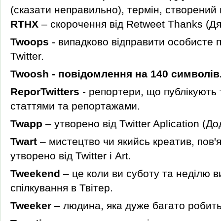
(сказати неправильно), термін, створений
RTHX
– скорочення від Retweet Thanks (Дя
Twoops
- випадково відправити особисте 
Twitter.
Twoosh - повідомлення на 140 символів
ReporTwitters
- репортери, що публікують т
статтями та репортажами.
Twapp
– утворено від Twitter Aplication (До
Twart
– мистецтво чи якийсь креатив, пов'я
утворено від Twitter і Art.
Tweekend
– це коли ви суботу та неділю 
спілкування в Твітер.
Tweeker
– людина, яка дуже багато робить т