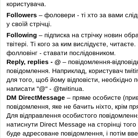
користувача.
Followers
– фоловери - ті хто за вами слі
у своїй стрічці.
Following
– підписка на стрічку новин обр
твітері. Ті кого за ким вислідуєте, читаєте
фолловінг - ставати послідовником.
Reply, replies -
@
– повідомлення-відповід
повідомлення.
Наприклад, користувач twiti
для того, щоб йому відповісти, необхідно
написати "@" - @twitinua.
DM DirectMessage
– пряме особисте (при
повідомлення, яке не бачить ніхто, крім п
Для відправлення особистого повідомленн
натиснути Direct Message на сторінці того
буде адресоване повідомлення, і потім вв