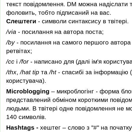
текст повідомлення. DM можна надіслати ті
фоловить, тобто підписаний на вас.
Слештеги
- символи синтаксису в твітері.
/via
- посилання на автора поста;
/by
- посилання на самого першого автора
ретвітах;
/сс
і
/for
- написано для (далі ім'я користува
/thx
,
/hat tip
та
/ht
- спасибі за інформацію (
користувача).
Microblogging
– микроблогінг - форма блог
представлений обміном короткими повідо
людьми. В твітері одне повідомлення не м
140 символів.
Hashtags -
хештег – слово з "#" на початк