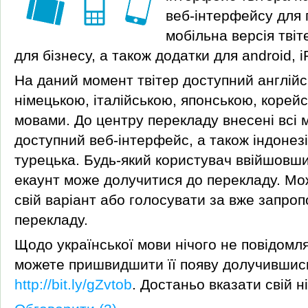
веб-інтерфейсу для 
мобільна версія твіте
для бізнесу, а також додатки для android, i
На даний момент твітер доступний англій
німецькою, італійською, японською, корей
мовами. До центру перекладу внесені всі 
доступний веб-інтерфейс, а також індонезі
турецька. Будь-який користувач ввійшовши 
екаунт може долучитися до перекладу. М
свій варіант або голосувати за вже запроп
перекладу.
Щодо української мови нічого не повідомля
можете пришвидшити її появу долучившис
http://bit.ly/gZvtob
. Достаньо вказати свій ні