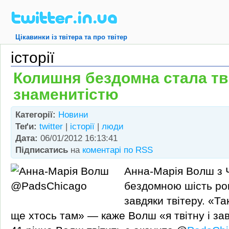
Цікавинки із твітера та про твітер
історії
Колишня бездомна стала тв
знаменитістю
Категорії:
Новини
Теґи:
twitter
|
історії
|
люди
Дата:
06/01/2012 16:13:41
Підписатись
на
коментарі по RSS
Анна-Марія Волш з Ч
бездомною шість ро
завдяки твітеру. «Та
ще хтось там» — каже Волш «я твітну і за