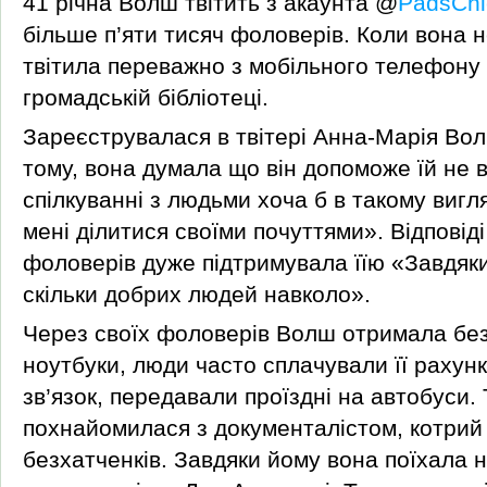
41 річна Волш твітить з акаунта @
PadsChi
більше п’яти тисяч фоловерів. Коли вона н
твітила переважно з мобільного телефону
громадській бібліотеці.
Зареєструвалася в твітері Анна-Марія Вол
тому, вона думала що він допоможе їй не 
спілкуванні з людьми хоча б в такому вигл
мені ділитися своїми почуттями». Відповіді
фоловерів дуже підтримувала їїю «Завдяки
скільки добрих людей навколо».
Через своїх фоловерів Волш отримала бе
ноутбуки, люди часто сплачували її рахун
зв’язок, передавали проїздні на автобуси.
похнайомилася з документалістом, котрий
безхатченків. Завдяки йому вона поїхала н