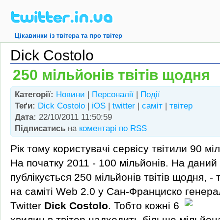
Цікавинки із твітера та про твітер
Dick Costolo
250 мільйонів твітів щодня
Категорії:
Новини
|
Персоналії
|
Події
Теґи:
Dick Costolo
|
iOS
|
twitter
|
саміт
|
твітер
Дата:
22/10/2011 11:50:59
Підписатись
на
коментарі по RSS
Рік тому користувачі сервісу твітили 90 міл
На початку 2011 - 100 мільйонів. На даний 
публікується 250 мільйонів твітів щодня, -
на саміті Web 2.0 у Сан-Франциско генер
Twitter
Dick Costolo
.
Тобто кожні 6
хвилин в твітер надходить більше мільйон