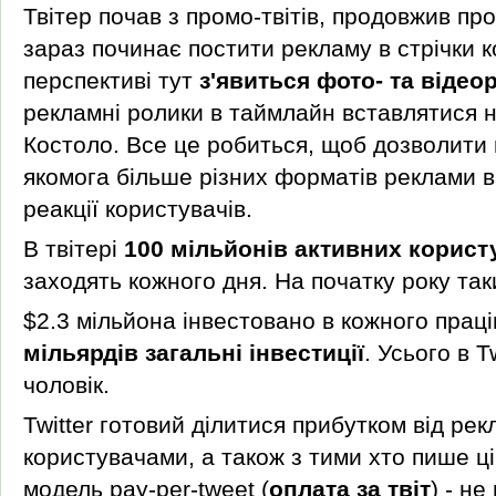
Твітер почав з промо-твітів, продовжив пр
зараз починає постити рекламу в стрічки к
перспективі тут
з'явиться фото- та відео
рекламні ролики в таймлайн вставлятися н
Костоло. Все це робиться, щоб дозволити
якомога більше різних форматів реклами в
реакції користувачів.
В твітері
100 мільйонів активних корист
заходять кожного дня. На початку року та
$2.3 мільйона інвестовано в кожного праців
мільярдів загальні інвестиції
. Усього в T
чоловік.
Twitter готовий ділитися прибутком від ре
користувачами, а також з тими хто пише цік
модель pay-per-tweet (
оплата за твіт
) - не