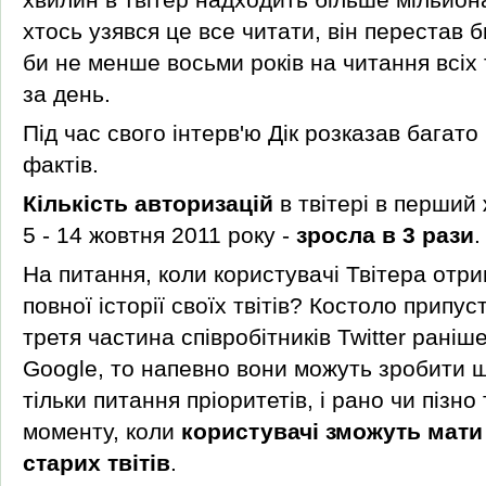
хтось узявся це все читати, він перестав б
би не менше восьми років на читання всіх 
за день.
Під час свого інтерв'ю Дік розказав багато
фактів.
Кількість авторизацій
в твітері в перший
5 - 14 жовтня 2011 року -
зросла в 3 рази
.
На питання, коли користувачі Твітера отр
повної історії своїх твітів? Костоло припус
третя частина співробітників Twitter рані
Google, то напевно вони можуть зробити щ
тільки питання пріоритетів, і рано чи пізно
моменту, коли
користувачі зможуть мати
старих твітів
.