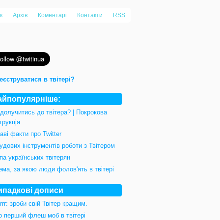
к
Архів
Коментарі
Контакти
RSS
еєструватися в твітері?
айпопулярніше:
 долучитись до твітера? | Покрокова
трукція
аві факти про Twitter
удових інструментів роботи з Твітером
па українських твітерян
ема, за якою люди фолов'ять в твітері
ипадкові дописи
rrr: зроби свій Твітер кращим.
о перший флеш моб в твітері