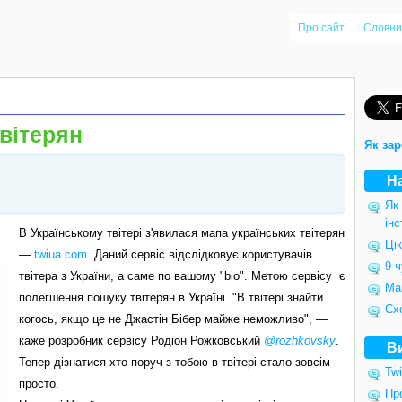
Про сайт
Словни
вітерян
Як зар
Н
Як
інс
В Українському твітері з'явилася мапа українських твітерян
Цік
—
twiua.com
. Даний сервіс відслідковує користувачів
9 ч
твітера з України, а саме по вашому "bio". Метою сервісу є
Ма
полегшення пошуку твітерян в Україні. "В твітері знайти
Сх
когось, якщо це не Джастін Бібер майже неможливо", —
каже розробник сервісу Родіон Рожковський
@rozhkovsky
.
В
Тепер дізнатися хто поруч з тобою в твітері стало зовсім
Twi
просто.
Пр