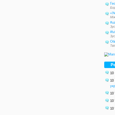
Гео
Бо
«Ук
Мі
#u
Зус
#lv
Зус
Об
Тв
Р
10
10
ук
10
10
10