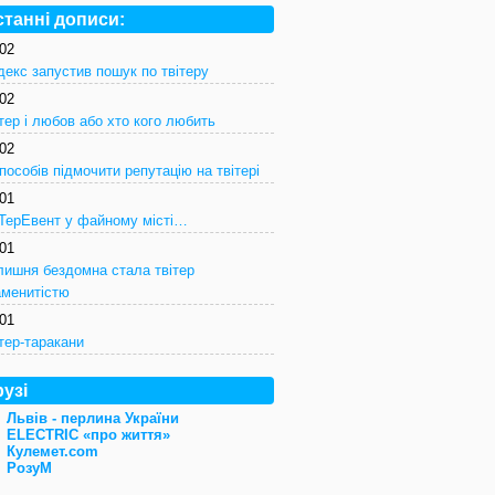
станні дописи:
/02
декс запустив пошук по твітеру
/02
тер і любов або хто кого любить
/02
пособів підмочити репутацію на твітері
/01
іТерЕвент у файному місті…
/01
лишня бездомна стала твітер
аменитістю
/01
тер-таракани
узі
Львів - перлина України
ELECTRIC «про життя»
Кулемет.com
Розу
М