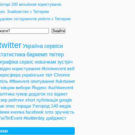
вітері 200 мільйонів користувачів
део: Знайомство з Твітером
удових інструментів роботи з Твітером
Знайти
twitter
Україна
сервіси
статистика
баркемп
твітер
графіка
сервіс
новачкам
зустріч
відео
користування
#lvivtwevent
веб
теросфера
українське
твіт
Chrome
піль
#iftwevent
опитування
#ukrtweet
тківцям
вибори
Яндекс
#uzhtwevent
алітика
гумор
додаток
rss
віджет
зер
рейтинг
short
публікація
google
ме
опис
поради
Ужгород
140
медіа
іжжя
кнопка
facebook
sms
зручність
TwiTerEvent
#twitterday
дайджест
інки