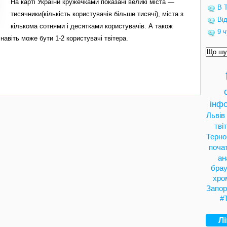
На карті України кружечками показані великі міста —
В Т
тисячники(кількість користувачів більше тисячі), міста з
Ві
кількома сотнями і десятками користувачів. А також
9 ч
навіть може бути 1-2 користувачі твітера.
інфо
Львів
тві
Терно
поча
ан
брау
хро
Запор
#
Л