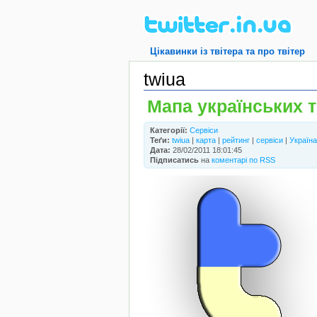
Цікавинки із твітера та про твітер
twiua
Мапа українських т
Категорії:
Сервіси
Теґи:
twiua
|
карта
|
рейтинг
|
сервіси
|
Україна
Дата:
28/02/2011 18:01:45
Підписатись
на
коментарі по RSS