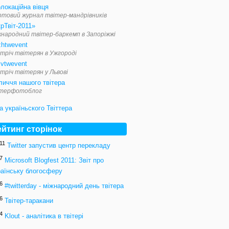
локаційна вівця
ртовий журнал твітер-мандрівників
рТвіт-2011»
жнародний твітер-баркемп в Запоріжжі
zhtwevent
тріч твітерян в Ужгороді
ivtwevent
тріч твітерян у Львові
личчя нашого твітера
ітерфотоблог
ейтинг сторінок
11
Twitter запустив центр перекладу
7
Microsoft Blogfest 2011: Звіт про
раїнську блогосферу
6
#twitterday - міжнародний день твітера
6
Твітер-таракани
4
Klout - аналітика в твітері