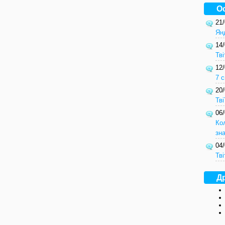
О
21
Ян
14
Тві
12
7 с
20
Тв
06
Ко
зн
04
Тві
Др