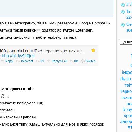
У 
Тв
22-
тер з веб інтерфейсу, та вашим бравзером є Google Chrome чи
Ge
биться такий корисний додаток як
Twitter Extender
.
зб
і кнопки-функції у веб інтерфейсі твітера.
інфо
Львів
тві
м згаданим в твіті;
Терно
@...;
поча
 приватне повідомлення;
ан
брау
 посилань
хро
го написаний реплай
Запор
написанся твіту (більш актуально для мов в яких порядок
#