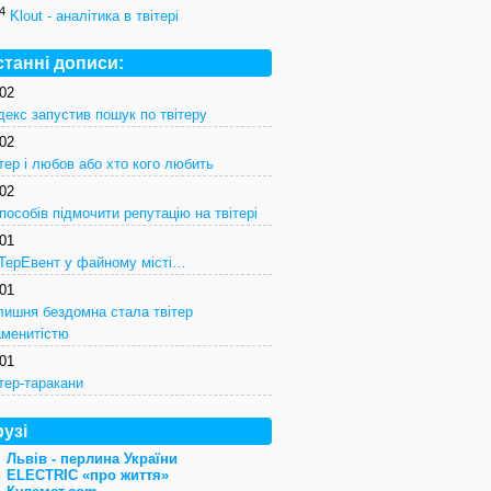
4
Klout - аналітика в твітері
станні дописи:
/02
декс запустив пошук по твітеру
/02
тер і любов або хто кого любить
/02
пособів підмочити репутацію на твітері
/01
іТерЕвент у файному місті…
/01
лишня бездомна стала твітер
аменитістю
/01
тер-таракани
узі
Львів - перлина України
ELECTRIC «про життя»