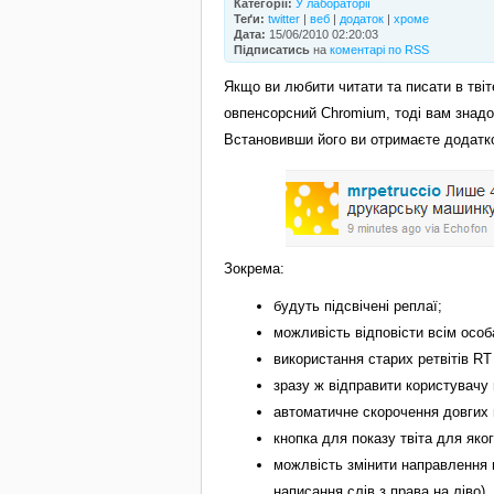
Категорії:
У лабораторії
Теґи:
twitter
|
веб
|
додаток
|
хроме
Дата:
15/06/2010 02:20:03
Підписатись
на
коментарі по RSS
Якщо ви любити читати та писати в тві
овпенсорсний Chromium, тоді вам знадо
Встановивши його ви отримаєте додатков
Зокрема:
будуть підсвічені реплаї;
можливість відповісти всім особа
використання старих ретвітів RT 
зразу ж відправити користувачу
автоматичне скорочення довгих
кнопка для показу твіта для яко
можлвість змінити направлення 
написання слів з права на ліво)