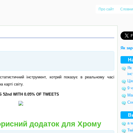
Про сайт
Словни
Як зар
Н
Як
інс
статистичний інструмент, котрий показує в реальному часі
Цік
а карті світу.
9 ч
IS 52nd WITH 0.05% OF TWEETS
Ма
Сх
В
 корисний додаток для Хрому
a w
Twi