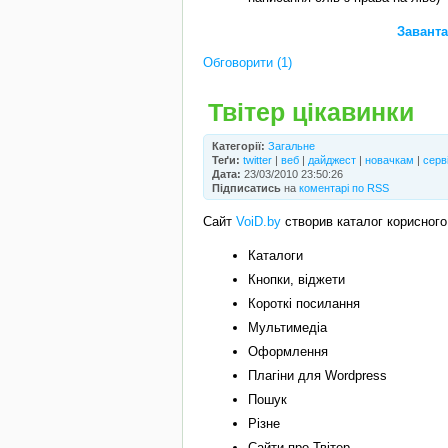
Заванта
Обговорити (1)
Твітер цікавинки
Категорії:
Загальне
Теґи:
twitter
|
веб
|
дайджест
|
новачкам
|
серв
Дата:
23/03/2010 23:50:26
Підписатись
на
коментарі по RSS
Сайт
VoiD.by
створив каталог корисного 
Каталоги
Кнопки, віджети
Короткі посилання
Мультимедіа
Оформлення
Плагіни для Wordpress
Пошук
Різне
Сайти про Твітер