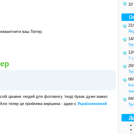
10
О
21
Ян
зноманітнити ваш Твітер.
14
Тві
12
7 с
тер
20
Тв
06
Ко
зн
є собі цікавих людей для фоловінгу. Іноді буває дуже важко
04
 Але тепер ця проблема вирішена - адже є
Україномовний
Тві
Др