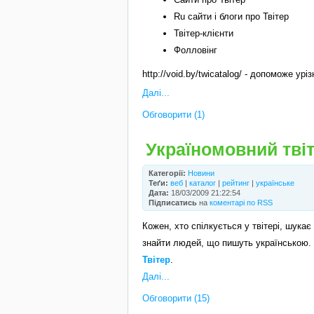
Ru сайти і блоги про Твітер
Твітер-клієнти
Фолловінг
http://void.by/twicatalog/ - допоможе урі
Далі...
Обговорити (1)
Україномовний тві
Категорії:
Новини
Теґи:
веб
|
каталог
|
рейтинг
|
українське
Дата:
18/03/2009 21:22:54
Підписатись
на
коментарі по RSS
Кожен, хто спілкується у твітері, шука
знайти людей, що пишуть українською.
Твітер
.
Далі...
Обговорити (15)