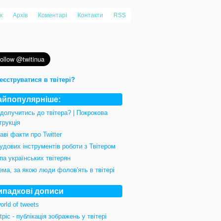
к
Архів
Коментарі
Контакти
RSS
еєструватися в твітері?
айпопулярніше:
 долучитись до твітера? | Покрокова
трукція
аві факти про Twitter
удових інструментів роботи з Твітером
па українських твітерян
ема, за якою люди фолов'ять в твітері
ипадкові дописи
orld of tweets
tpic - публікація зображень у твітері