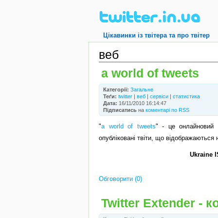
Цікавинки із твітера та про твітер
веб
a world of tweets
Категорії:
Загальне
Теґи:
twitter
|
веб
|
сервіси
|
статистика
Дата:
16/11/2010 16:14:47
Підписатись
на
коментарі по RSS
"
a world of tweets
" - це онлайновий 
опубліковані твіти, що відображаються н
Ukraine 
Обговорити (0)
Twitter Extender -