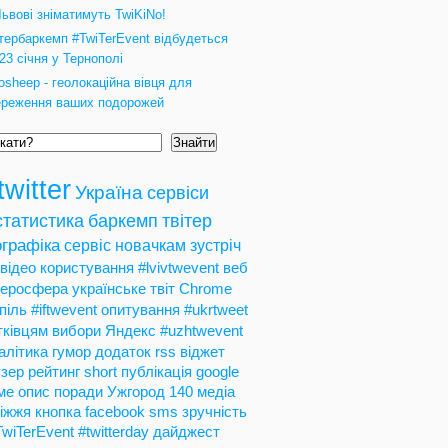
Львові зніматимуть TwiKiNo!
ітербаркемп #TwiTerEvent відбудеться
23 січня у Тернополі
osheep - геолокаційна вівця для
ереження ваших подорожей
Знайти
twitter
Україна
сервіси
статистика
баркемп
твітер
графіка
сервіс
новачкам
зустріч
відео
користування
#lvivtwevent
веб
теросфера
українське
твіт
Chrome
піль
#iftwevent
опитування
#ukrtweet
тківцям
вибори
Яндекс
#uzhtwevent
алітика
гумор
додаток
rss
віджет
зер
рейтинг
short
публікація
google
ме
опис
поради
Ужгород
140
медіа
іжжя
кнопка
facebook
sms
зручність
TwiTerEvent
#twitterday
дайджест