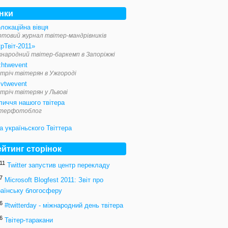
інки
локаційна вівця
ртовий журнал твітер-мандрівників
рТвіт-2011»
жнародний твітер-баркемп в Запоріжжі
zhtwevent
тріч твітерян в Ужгороді
ivtwevent
тріч твітерян у Львові
личчя нашого твітера
ітерфотоблог
ейтинг сторінок
11
Twitter запустив центр перекладу
7
Microsoft Blogfest 2011: Звіт про
раїнську блогосферу
6
#twitterday - міжнародний день твітера
6
Твітер-таракани