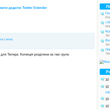
Л
жити додаток Twitter Extender
Гео
Бо
«Ук
Мі
#u
Зус
іси
|
твітер
#lv
Зус
Об
Тв
для Твітера. Колекція розділена на такі групи:
Р
10
10
ук
10
10