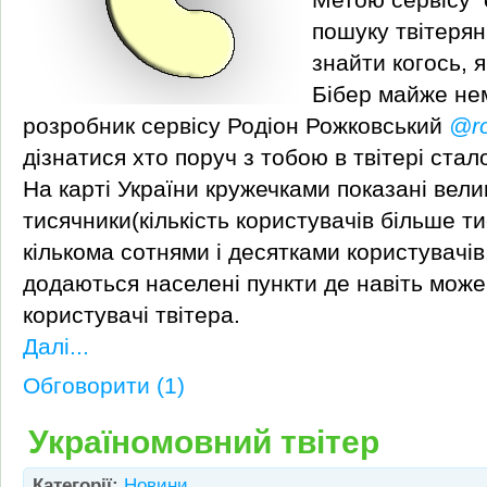
пошуку твітерян 
знайти когось, 
Бібер майже не
розробник сервісу Родіон Рожковський
@r
дізнатися хто поруч з тобою в твітері стал
На карті України кружечками показані вели
тисячники(кількість користувачів більше тис
кількома сотнями і десятками користувачів
додаються населені пункти де навіть може
користувачі твітера.
Далі...
Обговорити (1)
Україномовний твітер
Категорії:
Новини