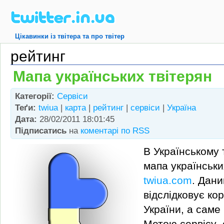
Цікавинки із твітера та про твітер
рейтинг
Мапа українських твітерян
Категорії:
Сервіси
Теґи:
twiua
|
карта
|
рейтинг
|
сервіси
|
Україна
Дата:
28/02/2011 18:01:45
Підписатись
на
коментарі по RSS
В Українському т
мапа українськи
twiua.com
. Дани
відслідковує кор
України, а саме 
Метою сервісу 