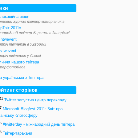
інки
локаційна вівця
ртовий журнал твітер-мандрівників
рТвіт-2011»
жнародний твітер-баркемп в Запоріжжі
zhtwevent
тріч твітерян в Ужгороді
ivtwevent
тріч твітерян у Львові
личчя нашого твітера
ітерфотоблог
ейтинг сторінок
11
Twitter запустив центр перекладу
7
Microsoft Blogfest 2011: Звіт про
раїнську блогосферу
6
#twitterday - міжнародний день твітера
6
Твітер-таракани