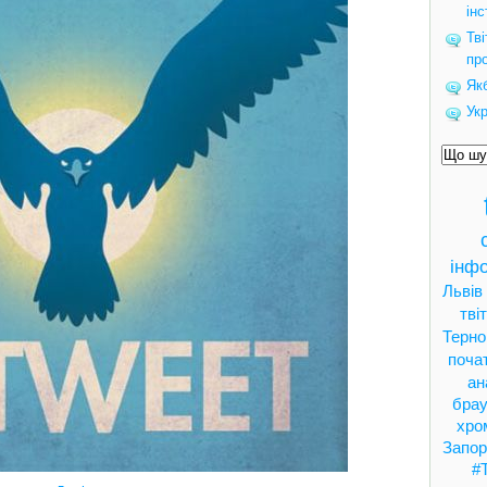
інс
Тв
пр
Якб
Укр
інфо
Львів
тві
Терно
поча
ан
брау
хро
Запор
#