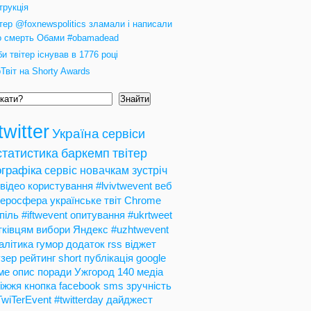
трукція
ітер @foxnewspolitics зламали і написали
о смерть Обами #obamadead
и твітер існував в 1776 році
Твіт на Shorty Awards
Знайти
twitter
Україна
сервіси
статистика
баркемп
твітер
графіка
сервіс
новачкам
зустріч
відео
користування
#lvivtwevent
веб
теросфера
українське
твіт
Chrome
піль
#iftwevent
опитування
#ukrtweet
тківцям
вибори
Яндекс
#uzhtwevent
алітика
гумор
додаток
rss
віджет
зер
рейтинг
short
публікація
google
ме
опис
поради
Ужгород
140
медіа
іжжя
кнопка
facebook
sms
зручність
TwiTerEvent
#twitterday
дайджест