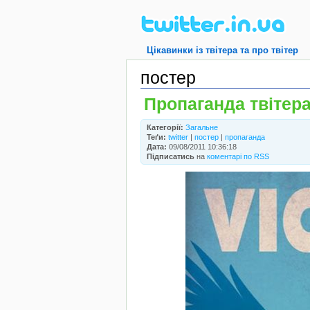
Цікавинки із твітера та про твітер
постер
Пропаганда твітер
Категорії:
Загальне
Теґи:
twitter
|
постер
|
пропаганда
Дата:
09/08/2011 10:36:18
Підписатись
на
коментарі по RSS