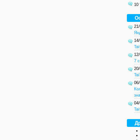
10
О
21
Ян
14
Тві
12
7 с
20
Тв
06
Ко
зн
04
Тві
Др