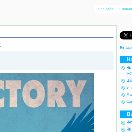
Про сайт
Словни
а
Як зар
Н
Як
інс
Цік
9 ч
Ма
Сх
В
Чет
Як