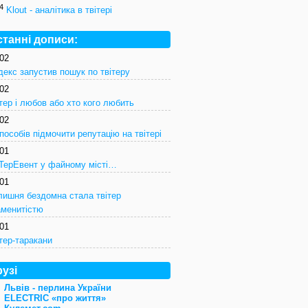
4
Klout - аналітика в твітері
станні дописи:
/02
декс запустив пошук по твітеру
/02
тер і любов або хто кого любить
/02
пособів підмочити репутацію на твітері
/01
іТерЕвент у файному місті…
/01
лишня бездомна стала твітер
аменитістю
/01
тер-таракани
узі
Львів - перлина України
ELECTRIC «про життя»