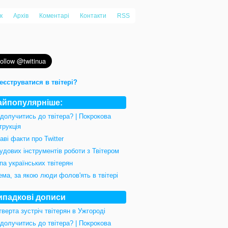
к
Архів
Коментарі
Контакти
RSS
еєструватися в твітері?
айпопулярніше:
 долучитись до твітера? | Покрокова
трукція
аві факти про Twitter
удових інструментів роботи з Твітером
па українських твітерян
ема, за якою люди фолов'ять в твітері
ипадкові дописи
верта зустріч твітерян в Ужгороді
 долучитись до твітера? | Покрокова