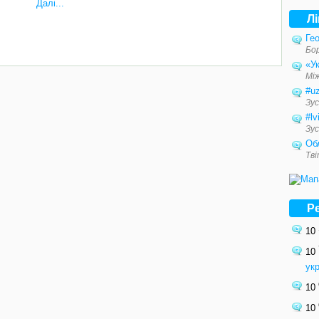
Далі...
Л
Гео
Бо
«Ук
Мі
#u
Зус
#lv
Зус
Об
Тв
Р
10
10
ук
10
10