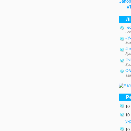
Запор
#
Л
Гео
Бо
«Ук
Мі
#u
Зус
#lv
Зус
Об
Тв
Р
10
10
ук
10