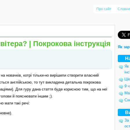
Про сайт
Словни
вітера? | Покрокова інструкція
Як зар
Н
Як
інс
 на новачків, котрі тільки-но вирішили створити власний
Цік
ється англійською, то тут викладена детальна покрокова
9 ч
страціями). Для гуру дана стаття буде корисною тим, що на неї
Ма
голови й пояснювати іншим ;).
Сх
о мати такі речі:
В
новне).
За 
ост