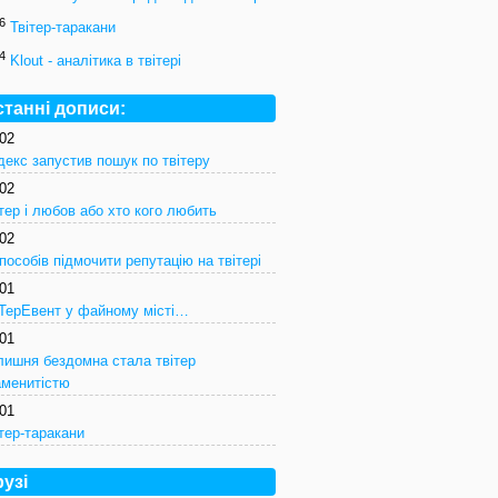
6
Твітер-таракани
4
Klout - аналітика в твітері
станні дописи:
/02
декс запустив пошук по твітеру
/02
тер і любов або хто кого любить
/02
пособів підмочити репутацію на твітері
/01
іТерЕвент у файному місті…
/01
лишня бездомна стала твітер
аменитістю
/01
тер-таракани
узі