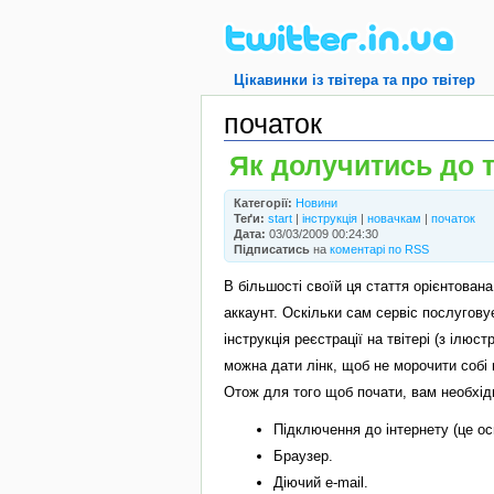
Цікавинки із твітера та про твітер
початок
Як долучитись до т
Категорії:
Новини
Теґи:
start
|
інструкція
|
новачкам
|
початок
Дата:
03/03/2009 00:24:30
Підписатись
на
коментарі по RSS
В більшості своїй ця стаття орієнтована
аккаунт. Оскільки сам сервіс послугову
інструкція реєстрації на твітері (з ілю
можна дати лінк, щоб не морочити собі 
Отож для того щоб почати, вам необхідн
Підключення до інтернету (це ос
Браузер.
Діючий e-mail.