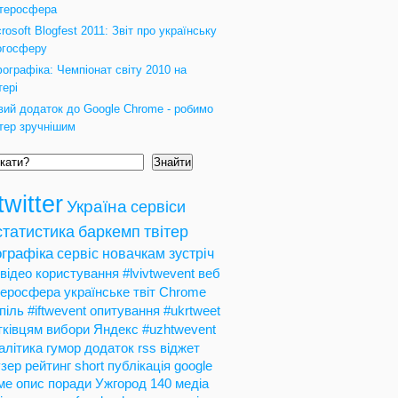
ітеросфера
rosoft Blogfest 2011: Звіт про українську
огосферу
фографіка: Чемпіонат світу 2010 на
тері
вий додаток до Google Chrome - робимо
ітер зручнішим
Знайти
twitter
Україна
сервіси
статистика
баркемп
твітер
графіка
сервіс
новачкам
зустріч
відео
користування
#lvivtwevent
веб
теросфера
українське
твіт
Chrome
піль
#iftwevent
опитування
#ukrtweet
тківцям
вибори
Яндекс
#uzhtwevent
алітика
гумор
додаток
rss
віджет
зер
рейтинг
short
публікація
google
ме
опис
поради
Ужгород
140
медіа