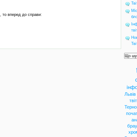
Тв
Mic
, то вперед до справи:
бл
Ін
тві
Но
Тв
інфо
Львів
тві
Терно
поча
ан
брау
хро