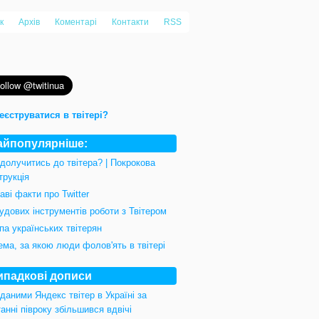
к
Архів
Коментарі
Контакти
RSS
еєструватися в твітері?
айпопулярніше:
 долучитись до твітера? | Покрокова
трукція
аві факти про Twitter
удових інструментів роботи з Твітером
па українських твітерян
ема, за якою люди фолов'ять в твітері
ипадкові дописи
даними Яндекс твітер в Україні за
анні півроку збільшився вдвічі