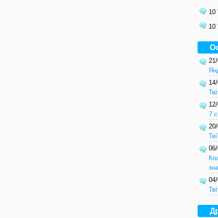
10
10
О
21
Ян
14
Тві
12
7 с
20
Тв
06
Ко
зн
04
Тві
Др