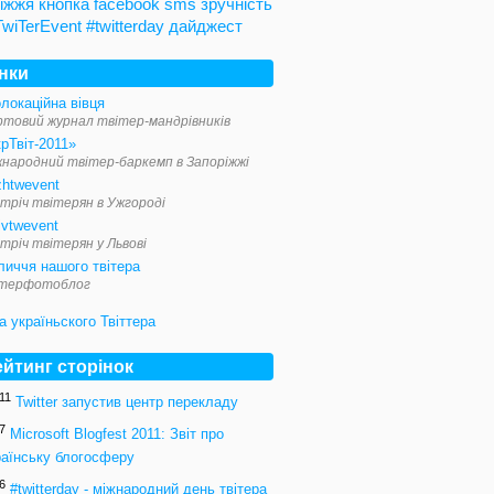
іжжя
кнопка
facebook
sms
зручність
TwiTerEvent
#twitterday
дайджест
інки
локаційна вівця
ртовий журнал твітер-мандрівників
рТвіт-2011»
жнародний твітер-баркемп в Запоріжжі
zhtwevent
тріч твітерян в Ужгороді
ivtwevent
тріч твітерян у Львові
личчя нашого твітера
ітерфотоблог
ейтинг сторінок
11
Twitter запустив центр перекладу
7
Microsoft Blogfest 2011: Звіт про
раїнську блогосферу
6
#twitterday - міжнародний день твітера